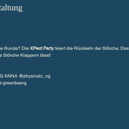
taltung
ste Runde? Die 
XPect Party
 feiert die Rückkehr der Störche. De
ie Störche Klappern lässt!
G ANNA @physicalz_og
greenbaerg