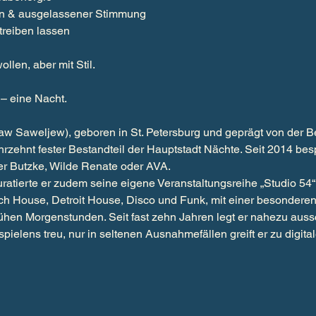
ation & ausgelassener Stimmung
, treiben lassen
wollen, aber mit Stil.
 – eine Nacht.
w Saweljew), geboren in St. Petersburg und geprägt von der Be
hrzehnt fester Bestandteil der Hauptstadt Nächte. Seit 2014 bes
er Butzke, Wilde Renate oder AVA.
tierte er zudem seine eigene Veranstaltungsreihe „Studio 54“ i
h House, Detroit House, Disco und Funk, mit einer besonderen V
rühen Morgenstunden. Seit fast zehn Jahren legt er nahezu aussch
spielens treu, nur in seltenen Ausnahmefällen greift er zu digit